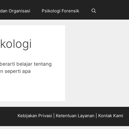
 dan Organisasi
Psikologi Forensik
kologi
berarti belajar tentang
n seperti apa
Kebijakan Privasi
|
Ketentuan Layanan
|
Kontak Kami