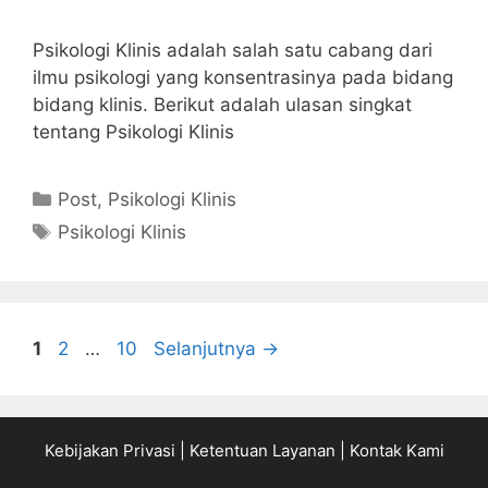
Psikologi Klinis adalah salah satu cabang dari
ilmu psikologi yang konsentrasinya pada bidang
bidang klinis. Berikut adalah ulasan singkat
tentang Psikologi Klinis
Kategori
Post
,
Psikologi Klinis
Tag
Psikologi Klinis
Halaman
Halaman
Halaman
1
2
…
10
Selanjutnya
→
Kebijakan Privasi
|
Ketentuan Layanan
|
Kontak Kami