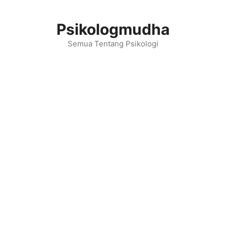
Langsung
ke
Psikologmudha
isi
Semua Tentang Psikologi