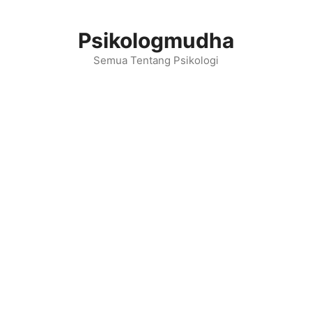
Langsung
ke
Psikologmudha
isi
Semua Tentang Psikologi