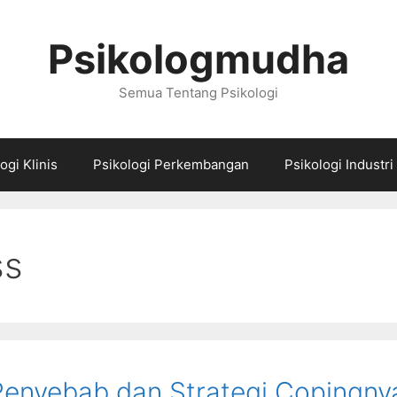
Psikologmudha
Semua Tentang Psikologi
ogi Klinis
Psikologi Perkembangan
Psikologi Industri
ss
 Penyebab dan Strategi Copingny