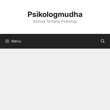
Langsung
ke
Psikologmudha
isi
Semua Tentang Psikologi
Menu