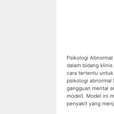
Psikologi Abnormal 
dalam bidang klini
cara tertentu untu
psikologi abnormal 
gangguan mental se
model
). Model ini
penyakit yang menja