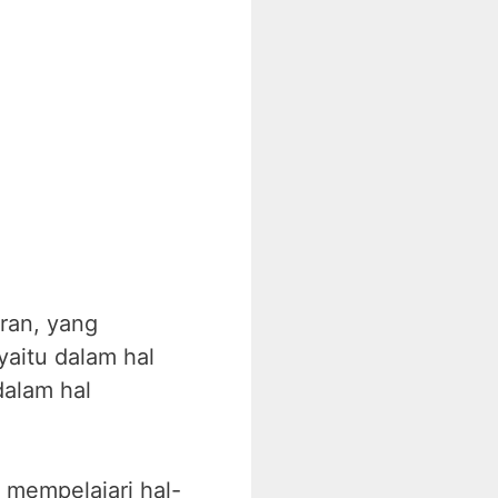
eran, yang
aitu dalam hal
dalam hal
 mempelajari hal-