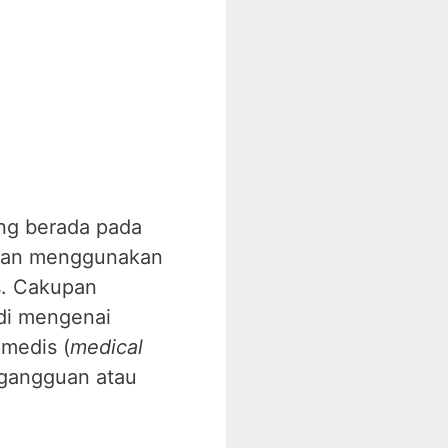
ang berada pada
l dan menggunakan
s. Cakupan
udi mengenai
medis (
medical
 gangguan atau