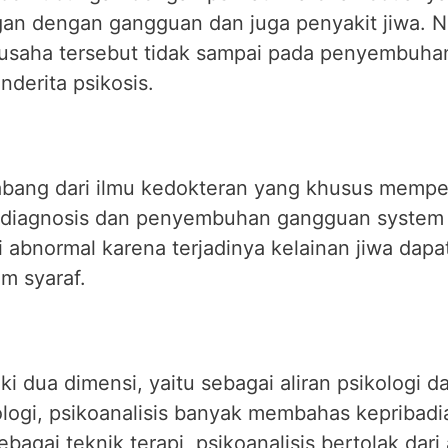
gan dengan gangguan dan juga penyakit jiwa. 
 usaha tersebut tidak sampai pada penyembuhan 
enderita psikosis.
abang dari ilmu kedokteran yang khusus mempela
ta diagnosis dan penyembuhan gangguan system 
i abnormal karena terjadinya kelainan jiwa dap
m syaraf.
ki dua dimensi, yaitu sebagai aliran psikologi da
kologi, psikoanalisis banyak membahas kepribad
bagai teknik terapi, psikoanalisis bertolak da