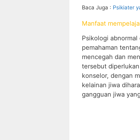
Baca Juga :
Psikiater 
Manfaat mempelajar
Psikologi abnormal
pemahaman tentang s
mencegah dan mena
tersebut diperlukan
konselor, dengan 
kelainan jiwa diha
gangguan jiwa yang 