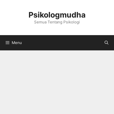
Langsung
ke
Psikologmudha
isi
Semua Tentang Psikologi
Menu