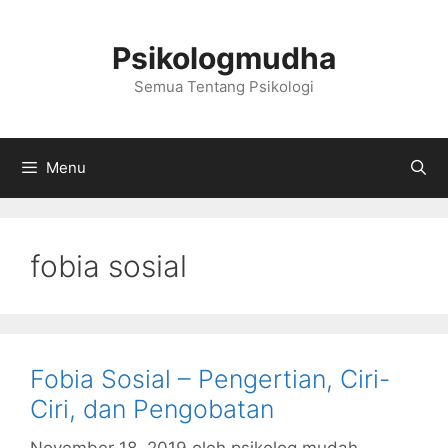
Langsung
ke
Psikologmudha
isi
Semua Tentang Psikologi
Menu
fobia sosial
Fobia Sosial – Pengertian, Ciri-
Ciri, dan Pengobatan
November 18, 2019
oleh
psikolog mudah