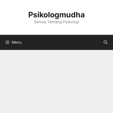
Langsung
ke
Psikologmudha
isi
Semua Tentang Psikologi
Menu