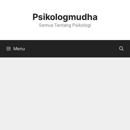
Langsung
ke
Psikologmudha
isi
Semua Tentang Psikologi
Menu