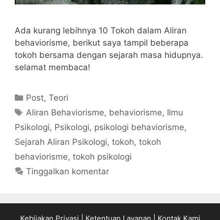
Ada kurang lebihnya 10 Tokoh dalam Aliran
behaviorisme, berikut saya tampil beberapa
tokoh bersama dengan sejarah masa hidupnya.
selamat membaca!
Kategori
Post
,
Teori
Tag
Aliran Behaviorisme
,
behaviorisme
,
Ilmu
Psikologi
,
Psikologi
,
psikologi behaviorisme
,
Sejarah Aliran Psikologi
,
tokoh
,
tokoh
behaviorisme
,
tokoh psikologi
Tinggalkan komentar
Kebijakan Privasi
|
Ketentuan Layanan
|
Kontak Kami