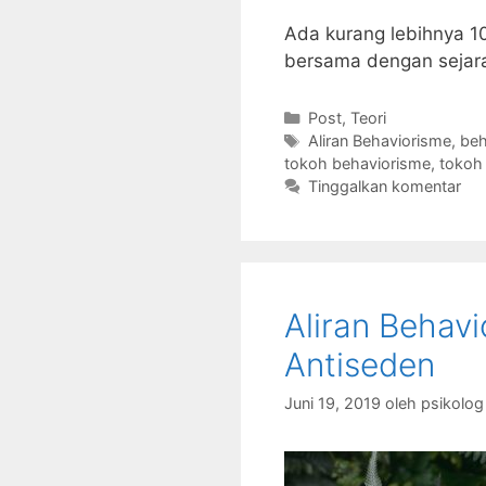
Ada kurang lebihnya 10
bersama dengan sejar
Kategori
Post
,
Teori
Tag
Aliran Behaviorisme
,
beh
tokoh behaviorisme
,
tokoh 
Tinggalkan komentar
Aliran Behav
Antiseden
Juni 19, 2019
oleh
psikolo