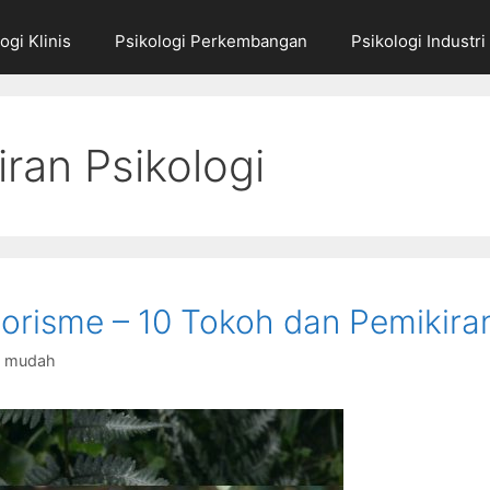
ogi Klinis
Psikologi Perkembangan
Psikologi Industri
iran Psikologi
orisme – 10 Tokoh dan Pemikira
g mudah