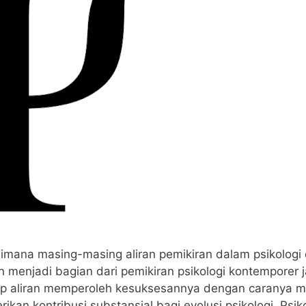
aimana masing-masing aliran pemikiran dalam psikologi
 menjadi bagian dari pemikiran psikologi kontemporer 
etiap aliran memperoleh kesuksesannya dengan caranya 
an kontribusi substansial bagi evolusi psikologi. Psikol