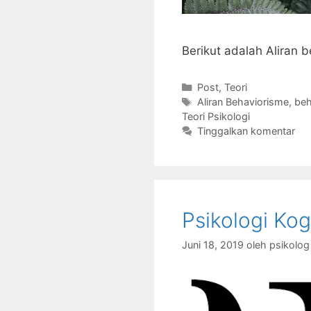
Berikut adalah Aliran
Kategori
Post
,
Teori
Tag
Aliran Behaviorisme
,
beh
Teori Psikologi
Tinggalkan komentar
Psikologi Kog
Juni 18, 2019
oleh
psikolo