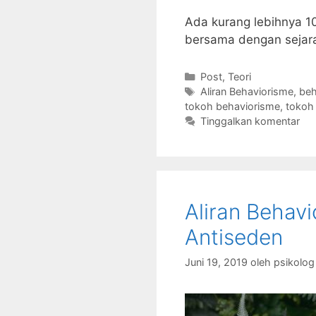
Ada kurang lebihnya 10
bersama dengan sejar
Kategori
Post
,
Teori
Tag
Aliran Behaviorisme
,
beh
tokoh behaviorisme
,
tokoh 
Tinggalkan komentar
Aliran Behav
Antiseden
Juni 19, 2019
oleh
psikolo