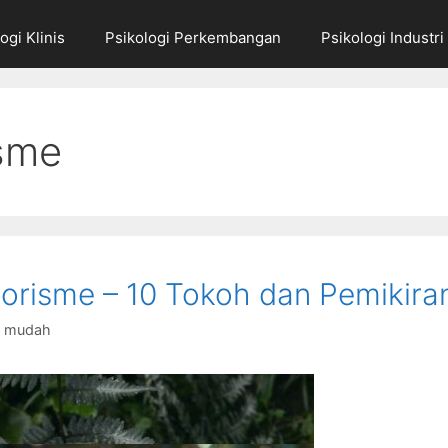
ogi Klinis
Psikologi Perkembangan
Psikologi Industri
sme
orisme – 10 Tokoh dan Pemikira
g mudah